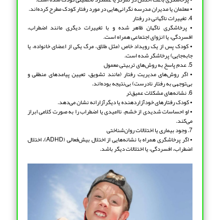
• معلمان یا مدیران مدرسه نگرانی‌هایی در مورد رفتار کودک مطرح کرده‌اند.
4. تغییرات ناگهانی در رفتار
• پرخاشگری ناگهان ظاهر شده و با تغییرات دیگری مانند اضطراب،
افسردگی، یا انزوای اجتماعی همراه است.
• کودک پس از یک رویداد خاص (مثل طلاق، مرگ یکی از اعضای خانواده، یا
جابه‌جایی) پرخاشگر شده است.
5. عدم پاسخ به روش‌های تربیتی معمول
• اگر روش‌های مدیریت رفتار (مانند تشویق، تعیین پیامدهای منطقی و
بی‌توجهی به رفتار نادرست) بی‌نتیجه بوده‌اند.
6. نشانه‌های مشکلات عمیق‌تر
• کودک رفتارهای خودآزاردهنده یا دیگرآزارانه نشان می‌دهد.
• او احساسات شدیدی از خشم، ناامیدی یا اضطراب را به صورت کلامی ابراز
می‌کند.
7. وجود بیماری یا اختلالات روان‌شناختی
• اگر پرخاشگری همراه با نشانه‌هایی از اختلال بیش‌فعالی (ADHD)، اختلال
اضطراب، افسردگی، یا اختلالات دیگر باشد.