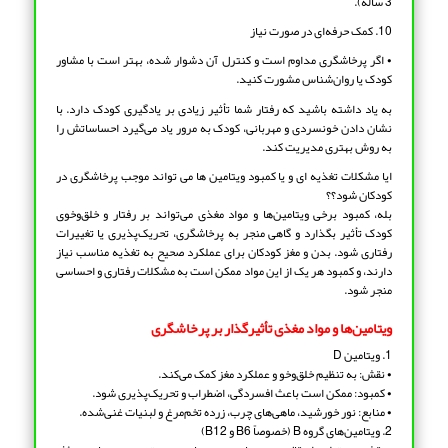
3 ساله).
10. کمک حرفه‌ای در صورت نیاز
• اگر پرخاشگری مداوم است و کنترل آن دشوار شده، بهتر است با مشاور
کودک یا روان‌شناس مشورت کنید.
به یاد داشته باشید که رفتار شما تأثیر زیادی بر یادگیری کودک دارد. با
نشان دادن خونسردی و مهربانی، کودک به مرور یاد می‌گیرد احساساتش را
به روش بهتری مدیریت کند.
ایا مشکلات تغذیه ای و یا کمبود ویتامین ها می تواند موجب پرخاشگری در
کودکان شود؟؟
بله، کمبود برخی ویتامین‌ها و مواد مغذی می‌تواند بر رفتار و خلق‌وخوی
کودک تأثیر بگذارد و گاهی منجر به پرخاشگری، تحریک‌پذیری یا تغییرات
رفتاری شود. بدن و مغز کودکان برای عملکرد صحیح به تغذیه مناسب نیاز
دارند، و کمبود هر یک از این مواد ممکن است به مشکلات رفتاری و احساسی
منجر شود.
ویتامین‌ها و مواد مغذی تأثیرگذار بر پرخاشگری
1. ویتامین D
• نقش: به تنظیم خلق‌وخو و عملکرد مغز کمک می‌کند.
• کمبود: ممکن است باعث افسردگی، اضطراب و تحریک‌پذیری شود.
• منابع: نور خورشید، ماهی‌های چرب، زرده تخم‌مرغ و لبنیات غنی‌شده.
2. ویتامین‌های گروه B (خصوصاً B6 و B12)