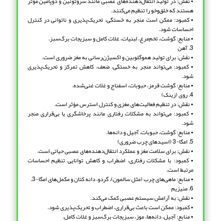
• نقش: در تولید انتقال‌دهنده‌های عصبی مانند سروتونین و دوپامین مؤثر
هستند که خلق‌وخو را تنظیم می‌کنند.
• کمبود: ممکن است منجر به خستگی، تحریک‌پذیری و ناتوانی در کنترل
احساسات شود.
• منابع: گوشت، تخم‌مرغ، لبنیات، غلات کامل و سبزیجات برگ‌سبز.
3. آهن
• نقش: برای تولید هموگلوبین و اکسیژن‌رسانی به مغز ضروری است.
• کمبود: می‌تواند منجر به خستگی، ضعف، کاهش تمرکز و تحریک‌پذیری
شود.
• منابع: گوشت قرمز، حبوبات، اسفناج و غلات غنی‌شده.
4. روی (زینک)
• نقش: در تنظیم فعالیت‌های مغزی و کنترل استرس مؤثر است.
• کمبود: می‌تواند به مشکلات رفتاری مانند پرخاشگری یا بی‌قراری منجر
شود.
• منابع: گوشت، حبوبات، آجیل و دانه‌ها.
5. امگا-3 (اسیدهای چرب ضروری)
• نقش: برای سلامت مغز و عملکرد انتقال‌دهنده‌های عصبی حیاتی است.
• کمبود: با مشکلات رفتاری، اضطراب و کاهش توانایی تنظیم احساسات
مرتبط است.
• منابع: ماهی‌های چرب (مثل سالمون)، گردو، دانه کتان و مکمل‌های امگا-3.
6. منیزیم
• نقش: به آرامش سیستم عصبی کمک می‌کند.
• کمبود: ممکن است باعث بی‌قراری، اضطراب و تحریک‌پذیری شود.
• منابع: آجیل، دانه‌ها، موز، سبزیجات برگ‌سبز و غلات کامل.