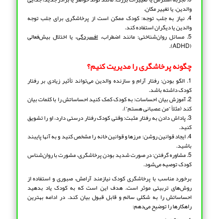
والدین، یا تغییر مکان.
4. نیاز به جلب توجه: کودک ممکن است از پرخاشگری برای جلب توجه
والدین یا دیگران استفاده کند.
5. مسائل روان‌شناختی: مانند اضطراب،
افسردگی
، یا اختلال بیش‌فعالی
(ADHD).
چگونه پرخاشگری را مدیریت کنیم؟
1. الگو بودن: رفتار آرام و سازنده والدین می‌تواند تأثیر زیادی بر رفتار
کودک داشته باشد.
2. آموزش بیان احساسات: به کودک کمک کنید احساساتش را با کلمات بیان
کند (مثلاً “من عصبانی هستم”).
3. پاداش دادن به رفتار مثبت: وقتی کودک رفتار درستی دارد، او را تشویق
کنید.
4. ایجاد قوانین روشن: مرزها و قوانین خانه را مشخص کنید و به آنها پایبند
باشید.
5. مشاوره گرفتن: در صورت شدید بودن پرخاشگری، مشورت با روان‌شناس
کودک توصیه می‌شود.
برخورد مناسب با پرخاشگری کودک نیازمند آرامش، صبوری و استفاده از
روش‌های تربیتی موثر است. هدف این است که به کودک یاد بدهید
احساساتش را به شکلی سالم و قابل قبول بیان کند. در ادامه بهترین
راهکارها را توضیح می‌دهم: