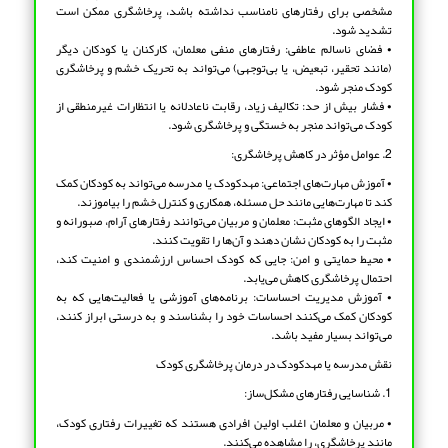
مشخصی برای رفتارهای نامناسب نداشته باشد، پرخاشگری ممکن است
تشدید شود.
• فضای ناسالم عاطفی: رفتارهای منفی معلمان، کارکنان یا کودکان دیگر
(مانند تحقیر، تبعیض، یا بی‌توجهی) می‌تواند به تحریک خشم و پرخاشگری
کودک منجر شود.
• فشار بیش از حد: تکالیف زیاد، رقابت ناعادلانه یا انتظارات غیرمنطقی از
کودک می‌تواند منجر به خستگی و پرخاشگری شود.
2. عوامل مؤثر در کاهش پرخاشگری:
• آموزش مهارت‌های اجتماعی: مهدکودک یا مدرسه می‌تواند به کودکان کمک
کند تا مهارت‌هایی مانند حل مسئله، همکاری و کنترل خشم را بیاموزند.
• ایجاد الگوهای مثبت: معلمان و مربیان می‌توانند رفتارهای آرام، صبورانه و
مثبت را به کودکان نشان دهند و آن‌ها را تقویت کنند.
• محیط حمایتی و امن: جایی که کودک احساس ارزشمندی و امنیت کند،
احتمال پرخاشگری کاهش می‌یابد.
• آموزش مدیریت احساسات: برنامه‌های آموزشی یا فعالیت‌هایی که به
کودکان کمک می‌کنند احساسات خود را بشناسند و به درستی ابراز کنند،
می‌تواند بسیار مفید باشد.
نقش مدرسه یا مهدکودک در درمان پرخاشگری کودک
1. شناسایی رفتارهای مشکل‌ساز:
• مربیان و معلمان اغلب اولین افرادی هستند که تغییرات رفتاری کودک،
مانند پرخاشگری، را مشاهده می‌کنند.