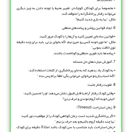
• مخصوصاً برای کودکان کوچک‌تر، تغییر محیط یا توجه دادن به چیز دیگری
می‌تواند رفتار پرخاشگرانه را متوقف کند.
مثال: “بیا یه بازی جدید کنیم!”
6. ایجاد قوانین روشن و پیامدهای منطقی
• قوانین ساده‌ای تعیین کنید و آن‌ها را با کودک مرور کنید.
مثال: “ما توی خونه کسی رو نمی‌زنیم. اگه بخوای بزنی، باید برای چند دقیقه
توی اتاقت بمونی.”
• پیامدها باید فوری، منطقی و کوتاه‌مدت باشند.
7. آموزش مهارت‌های حل مسئله
• به کودک یاد بدهید که به جای پرخاشگری، از کلمات استفاده کند:
“اگه اسباب‌بازیتو می‌خوای، می‌تونی بگی: لطفاً برام پس بده.”
8. تقویت رفتار مثبت
• وقتی کودک رفتار آرام یا قابل قبول نشان می‌دهد، او را تحسین کنید:
“خیلی خوبه که آروم موندی و حرف زدی!”
9. زمان استراحت (Timeout)
• اگر پرخاشگری شدید است، زمان کوتاهی کودک را از موقعیت دور کنید:
“بیا چند دقیقه آروم باشیم و بعد حرف بزنیم.”
• زمان استراحت باید متناسب با سن کودک باشد (مثلاً 3 دقیقه برای کودک