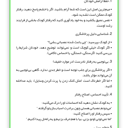
1. حفظ آرامش خودتان
• مهم‌ترین اصل این است که شما آرام باشید. اگر با خشم پاسخ دهید، رفتار
کودک ممکن است تشدید شود.
• نفس عمیق بکشید و به خود یادآوری کنید که رفتار کودک بخشی از فرایند
رشد اوست.
2. شناسایی دلیل پرخاشگری
• از کودک بپرسید: “چی باعث شده عصبانی بشی؟”
• اگر کودک خیلی کوچک است و نمی‌تواند توضیح دهد، خودتان شرایط را
بررسی کنید (گرسنگی، خستگی، یا احساس ناکامی).
3. بی‌توجهی به رفتار نادرست (در موارد خفیف)
• اگر پرخاشگری برای جلب توجه است و خطر جدی ندارد، گاهی بی‌توجهی به
آن می‌تواند مؤثر باشد.
• اما اگر خطرناک است (مثل کتک زدن یا پرت کردن وسایل)، باید مداخله
کنید.
4. تأیید احساس، اصلاح رفتار
• به کودک نشان دهید که احساسات او را درک می‌کنید:
“می‌دونم عصبانی هستی چون برادرت اسباب‌بازیتو گرفته.”
• سپس رفتار او را اصلاح کنید:
“اما نمی‌تونی اونو بزنی. بیا با هم حرف بزنیم و یه راه‌حل پیدا کنیم.”
5.
حواس‌پرتی