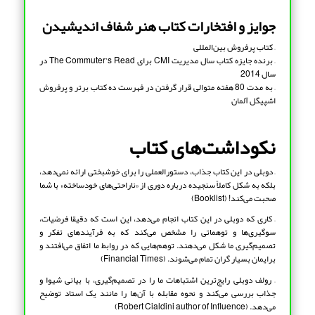
جوایز و افتخارات کتاب هنر شفاف اندیشیدن
– کتاب پرفروش بین‌المللی
– برنده جایزه کتاب سال مدیریت CMI برای The Commuter’s Read در
سال 2014
– به مدت 80 هفته متوالی قرار گرفتن در فهرست ده کتاب برتر و پرفروش
اشپیگل آلمان
نکوداشت‌های کتاب
– دوبلی در این کتاب جذاب، دستورالعملی را برای خوشبختی ارائه نمی‌دهد،
بلکه به شکل کاملاً سنجیده درباره دوری از «ناراحتی‌های خودساخته» با شما
صحبت می‌کند! (Booklist)
– کاری که دوبلی در این کتاب انجام می‌دهد، این است که دقیقا فرضیات،
سوگیری‌ها و توهماتی را مشخص می‌کند که به فرآیندهای تفکر و
تصمیم‌گیری ما شکل می‌دهند. توهم‌هایی که در روابط ما اتفاق می‌افتند و
برایمان بسیار گران تمام می‌شوند. (Financial Times)
– رولف دوبلی رایج‌ترین اشتباهات ما را در تصمیم‌گیری، با بیانی شیوا و
جذاب بررسی می‌کند و نحوه مقابله با آن‌ها را مانند یک استاد توضیح
می‌دهد. (Robert Cialdini author of Influence)