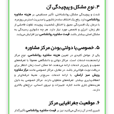
۴. نوع مشکل و پیچیدگی آن
شدت و پیچیدگی مشکل روانشناختی، تأثیر مستقیمی بر
هزینه مشاوره
دارد. رفع یک اختلاف ساده زناشویی یا مدیریت استرس روزمره،
روانشناسی
با درمان یک افسردگی عمیق یا اختلال شخصیت پیچیده، تفاوت فاحشی از
نظر زمان، انرژی و تخصص مورد نیاز دارد. هر چه دشواری رسیدگی به
مشکل اصلی بیشتر باشد،
نیز افزایش می‌یابد.
قیمت مشاوره روانشناسی
۵. خصوصی یا دولتی بودن مرکز مشاوره
یکی از عوامل کلیدی در تعیین
، نوع مرکز
هزینه مشاوره روانشناسی
ارائه‌دهنده خدمات است. مراکز دولتی و دانشگاهی معمولاً با تعرفه‌های
مصوب و پایین‌تر خدمات ارائه می‌دهند، اما ممکن است زمان انتظار برای
دریافت نوبت طولانی‌تر باشد. در مقابل، مراکز خصوصی مانند
مرکز مشاوره
، با ارائه خدمات سریع‌تر، محیط حرفه‌ای‌تر و
رویش سبز آرامش
انعطاف‌پذیری بیشتر، تعرفه‌های متفاوتی دارند. مراکز خصوصی به دلیل
هزینه‌های جاری مانند اجاره، تجهیزات و نیروی انسانی، نرخ‌های بالاتری
دارند.
۶. موقعیت جغرافیایی مرکز
شهری که در آن زندگی می‌کنید نیز بر
تأثیرگذار
قیمت مشاوره روانشناسی