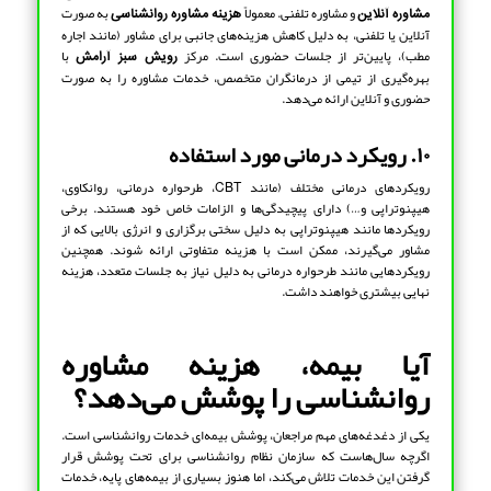
و مشاوره تلفنی. معمولاً
به صورت
مشاوره آنلاین
هزینه مشاوره روانشناسی
آنلاین یا تلفنی، به دلیل کاهش هزینه‌های جانبی برای مشاور (مانند اجاره
مطب)، پایین‌تر از جلسات حضوری است. مرکز
با
رویش سبز آرامش
بهره‌گیری از تیمی از درمانگران متخصص، خدمات مشاوره را به صورت
حضوری و آنلاین ارائه می‌دهد.
۱۰. رویکرد درمانی مورد استفاده
رویکردهای درمانی مختلف (مانند CBT، طرحواره درمانی، روانکاوی،
هیپنوتراپی و…) دارای پیچیدگی‌ها و الزامات خاص خود هستند. برخی
رویکردها مانند هیپنوتراپی به دلیل سختی برگزاری و انرژی بالایی که از
مشاور می‌گیرند، ممکن است با هزینه متفاوتی ارائه شوند. همچنین
رویکردهایی مانند طرحواره درمانی به دلیل نیاز به جلسات متعدد، هزینه
نهایی بیشتری خواهند داشت.
آیا بیمه، هزینه مشاوره
روانشناسی را پوشش می‌دهد؟
یکی از دغدغه‌های مهم مراجعان، پوشش بیمه‌ای خدمات روانشناسی است.
اگرچه سال‌هاست که سازمان نظام روانشناسی برای تحت پوشش قرار
گرفتن این خدمات تلاش می‌کند، اما هنوز بسیاری از بیمه‌های پایه، خدمات