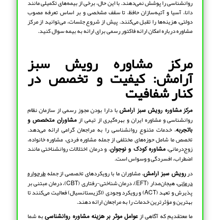
روانشناسی را پوشش نمی‌دهند. با این حال، برخی از بیمه‌های تکمیلی مانند
دانا، آسیا و آتیه‌سازان حافظ، تا سقف مشخصی و بر اساس تعرفه مصوب
دولتی، هزینه‌ها را تقبل می‌کنند. پیش از شروع جلسات، می‌توانید از مرکز
مشاوره درباره امکان ارائه فاکتور رسمی برای ارائه به بیمه سوال کنید.
مرکز مشاوره رویش سبز
آرامش: کیفیت و تخصص در
کنار شفافیت
با دارا بودن مجوز رسمی از سازمان نظام
مرکز مشاوره رویش سبز آرامش
روانشناسی و مشاوره ایران و بهره‌گیری از تیمی از
مشاوران متخصص و
، خدمات متنوع روانشناسی را به مراجعان گرامی ارائه می‌دهد.
باتجربه
تخصص ما شامل حوزه‌های مختلفی از جمله مشاوره فردی، مشاوره خانواده،
زوج‌درمانی،
، و درمان اختلالات روانشناختی مانند
مشاوره کودک و نوجوان
اضطراب، افسردگی و وسواس است.
در
، مشاوران ما با رویکردهای تخصصی از جمله
طرحواره
رویش سبز آرامش
درمانی
، هیجان‌مدار (EFT)، درمان شناختی-رفتاری (CBT)، درمان مبتنی بر
پذیرش و تعهد (ACT) و رویکرد وجودی (اگزیستانسیال) فعالیت می‌کنند تا
بهترین و مؤثرترین خدمات را به مراجعان ارائه دهند.
ما معتقدیم که آگاهی از
به شما
عوامل موثر بر هزینه مشاوره روانشناسی