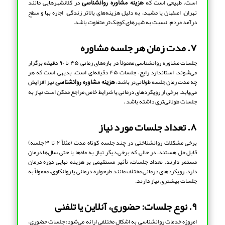
است. طبیعی است که
در کلانشهرهایی مانند
هزینه مشاوره روانشناسی
تهران، اصفهان یا مشهد، به دلیل هزینه‌های بالاتر زندگی، اجاره بها و سطح
درآمد مردم، نسبت به شهرهای کوچک‌تر متفاوت باشد.
۷. مدت زمان هر جلسه مشاوره
جلسات مشاوره روانشناسی معمولاً در بازه‌های زمانی ۴۵ تا ۹۰ دقیقه برگزار
می‌شوند. استاندارد رایج، جلسات ۴۵ دقیقه‌ای است. بدیهی است که هر
چه مدت زمان جلسه طولانی‌تر باشد،
نیز افزایش
هزینه مشاوره روانشناسی
می‌یابد. برخی از رویکردهای درمانی یا شرایط خاص مراجع ممکن است نیاز به
جلسات طولانی‌تری داشته باشد .
۸. تعداد جلسات مورد نیاز
برخی مشکلات روانشناختی در چند جلسه کوتاه مدت (مثلاً ۲ تا ۳ جلسه)
قابل حل هستند، در حالی که برخی دیگر نیاز به ماه‌ها یا حتی سال‌ها درمان
مستمر دارند. تعداد جلسات، تأثیر مستقیمی بر هزینه نهایی دوره درمان
دارد. رویکردهای درمانی مختلف مانند طرحواره درمانی یا روانکاوی، معمولاً به
جلسات بیشتری نیاز دارند.
۹. نوع جلسات: حضوری، آنلاین یا تلفنی
امروزه خدمات روانشناسی به اشکال مختلفی ارائه می‌شود: جلسات حضوری،