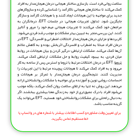
سلامت روانی فرد است. بازسازی ساختار هیجانی: درمان هیجان‌مدار به افراد
کمک می‌کند تا ساختارهای هیجانی ناکارآمد را شناسایی کرده و سازوکارهای
جدید برای مواجهه با این هیجانات ایجاد کنند و با هیجانات کارآمد و سازگار
جایگزین شود. تداول تجربیات هیجانی: در جلسات EFT، درمانگران به
مراجعان خود کمک می‌کنند تا تجربیات هیجانی مهم خود را مرور و آنالیز
کنند. این بررسی منجر به تبیین بهتر مشکلات و موجب رشد فردی می‌شود.
کاربردها و مزایای درمان هیجان‌مدار اختلالات اضطرابی و افسردگی: EFT در
درمان افراد مبتلا به اضطراب و افسردگی اثربخش بوده و به کاهش علائم
آن‌ها کمک می‌کند. مشکلات ارتباطی: درگیر کردن و بیان هیجانات در روابط
میان فردی، به بهبود کیفیت روابط و حل مشکلات ارتباطی کمک می‌کند.
تروما
: EFT در درمان اختلالات مرتبط با تروما و استرس پس از سانحه به کار
می‌رود و به افراد کمک می‌کند تا هیجانات پیچیده مرتبط با این تجربیات را
مدیریت کنند. نتیجه‌گیری درمان هیجان‌مدار با تمرکز بر هیجانات و
احساسات، روشی نوین و آموزنده برای مواجهه با مشکلات روانشناختی ارائه
می‌دهد. این روش نه تنها به ارتقای سلامت روان کمک می‌کند، بلکه موجب
می‌شود افراد با درک عمیق‌تری از خود به زندگی معنا بیشتری ببخشند. اگر
به دنبال راه‌حلی برای مشکلات روانشناختی خود هستید، EFT می‌تواند یک
گزینه مناسب باشد.
برای تعیین وقت مشاوره و کسب اطلاعات بیشتر با شماره های در واتساپ یا
خط مستقیم تماس بگیرید.