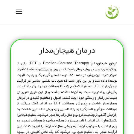
درمان هیجان‌مدار
(Emotion-Focused Therapy یا EFT) یکی از
درمان هیجان‌مدار
رویکردهای نوین در روان‌درمانی است که بر روی
هیجانات
و احساسات افراد
تمرکز دارد. این روش در دهه ۱۹۸۰ توسط لسلی گرینبرگ و رابرت الیوت
توسعه داده شد و بر این باور است که هیجانات نقشی اساسی در فرآیند
درمان دارند. EFT به افراد کمک می‌کند تا هیجانات خود را بهتر بشناسند،
پذیرش بیشتری نسبت به آن‌ها داشته باشند و از این طریق تغییراتی
مثبت در رفتار و زندگی خود ایجاد کنند. اصول و مفاهیم کلیدی در درمان
هیجان‌مدار شاخت و پذیرش هیجانات: EFT به افراد کمک می‌کند تا
هیجانات سازگار و ناسازگار خود را شناسایی و پذیرش کنند. این شناخت به
افزایش آگاهی از وضعیت درونی و علل رفتارها منجر می‌شود. تنظیم هیجانی:
تکنیک‌های EFT افراد را قادر می‌سازد تا هنگام مواجهه با هیجانات شدید، به
جای اجتناب یا سرکوب آن‌ها، به روشی سازنده آن‌ها را تجربه کنند. این
فرآیند منجر به «تنظیم هیجانی» می‌شود که یک عامل کلیدی در بهبود